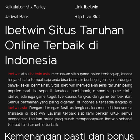
Kalkulator Mix Parlay
Link Ibetwin
Jadwal Bank
Rtp Live Slot
Ibetwin Situs Taruhan
Online Terbaik di
Indonesia
Ibetwin
atau
Ibetwin asia
merupakan situs game online terlengkap, karena
hanya di satu tempat saja anda bisa bermain berbagai jenis game dengan
banyak sekali permainan. Situs ibet win menyediakan jenis taruhan paling
populer saat ini seperti taruhan sportsbook, e-sports, game slots,
idnlive, ada juga game togel, live casino, tangkas dan game tembak ikan.
Semua permainan yang paling digemari di Indonesia tersedia lengkap di
Ibetwinasia
. Dengan dukungan fasilitas lengkap akan memudahkan semua
transaksi di ibet win. Layanan terbaik siap kami berikan untuk semua
penggemar taruhan online yang sudah mempercayakan ibetwin sebagai
tempat taruhan online terbaik.
Kemenangan pasti dan bonus