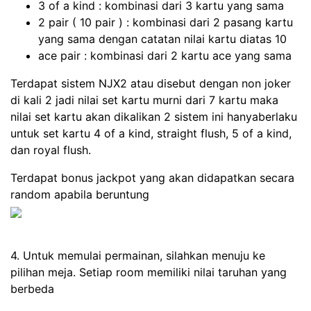
3 of a kind : kombinasi dari 3 kartu yang sama
2 pair ( 10 pair ) : kombinasi dari 2 pasang kartu
yang sama dengan catatan nilai kartu diatas 10
ace pair : kombinasi dari 2 kartu ace yang sama
Terdapat sistem NJX2 atau disebut dengan non joker
di kali 2 jadi nilai set kartu murni dari 7 kartu maka
nilai set kartu akan dikalikan 2 sistem ini hanyaberlaku
untuk set kartu 4 of a kind, straight flush, 5 of a kind,
dan royal flush.
Terdapat bonus jackpot yang akan didapatkan secara
random apabila beruntung
4. Untuk memulai permainan, silahkan menuju ke
pilihan meja. Setiap room memiliki nilai taruhan yang
berbeda