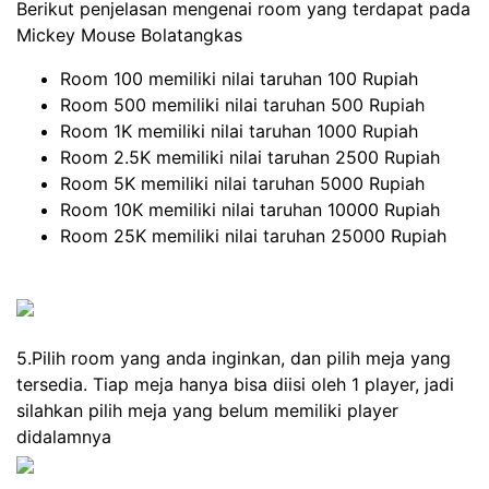
Berikut penjelasan mengenai room yang terdapat pada
Mickey Mouse Bolatangkas
Room 100 memiliki nilai taruhan 100 Rupiah
Room 500 memiliki nilai taruhan 500 Rupiah
Room 1K memiliki nilai taruhan 1000 Rupiah
Room 2.5K memiliki nilai taruhan 2500 Rupiah
Room 5K memiliki nilai taruhan 5000 Rupiah
Room 10K memiliki nilai taruhan 10000 Rupiah
Room 25K memiliki nilai taruhan 25000 Rupiah
5.Pilih room yang anda inginkan, dan pilih meja yang
tersedia. Tiap meja hanya bisa diisi oleh 1 player, jadi
silahkan pilih meja yang belum memiliki player
didalamnya