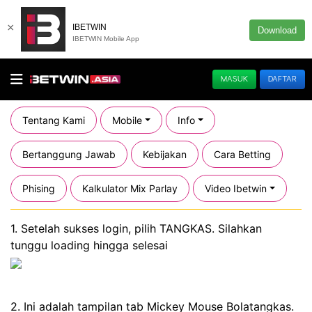
×
IBETWIN
Download
IBETWIN Mobile App
MASUK
DAFTAR
Tentang Kami
Mobile
Info
Bertanggung Jawab
Kebijakan
Cara Betting
Phising
Kalkulator Mix Parlay
Video Ibetwin
1. Setelah sukses login, pilih TANGKAS. Silahkan
tunggu loading hingga selesai
2. Ini adalah tampilan tab Mickey Mouse Bolatangkas.